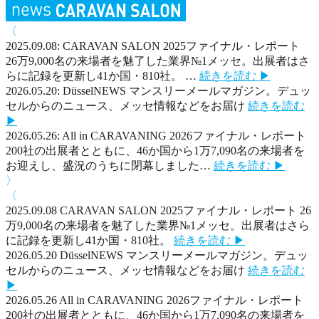
〈
2025.09.08:
CARAVAN SALON 2025ファイナル・レポート
26万9,000名の来場者を魅了した業界№1メッセ。出展者はさ
らに記録を更新し41か国・810社。
…
続きを読む ▶
2026.05.20:
DüsselNEWS
マンスリーメールマガジン。デュッ
セルからのニュース、メッセ情報などをお届け
続きを読む
▶
2026.05.26:
All in CARAVANING 2026ファイナル・レポート
200社の出展者とともに、46か国から1万7,090名の来場者を
お迎えし、盛況のうちに閉幕しました
…
続きを読む ▶
〉
〈
2025.09.08
CARAVAN SALON 2025ファイナル・レポート
26
万9,000名の来場者を魅了した業界№1メッセ。出展者はさら
に記録を更新し41か国・810社。
続きを読む ▶
2026.05.20
DüsselNEWS
マンスリーメールマガジン。デュッ
セルからのニュース、メッセ情報などをお届け
続きを読む
▶
2026.05.26
All in CARAVANING 2026ファイナル・レポート
200社の出展者とともに、46か国から1万7,090名の来場者を