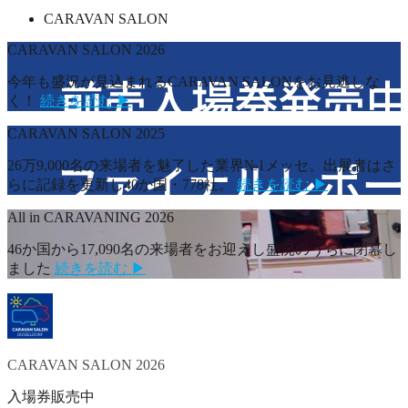
CARAVAN SALON
CARAVAN SALON 2026
今年も盛況が見込まれるCARAVAN SALONをお見逃しな
く！
続きを読む ▶
CARAVAN SALON 2025
26万9,000名の来場者を魅了した業界№1メッセ。出展者はさ
らに記録を更新し40か国・778社。
続きを読む ▶
All in CARAVANING 2026
46か国から17,090名の来場者をお迎えし盛況のうちに閉幕し
ました
続きを読む ▶
CARAVAN SALON 2026
入場券販売中