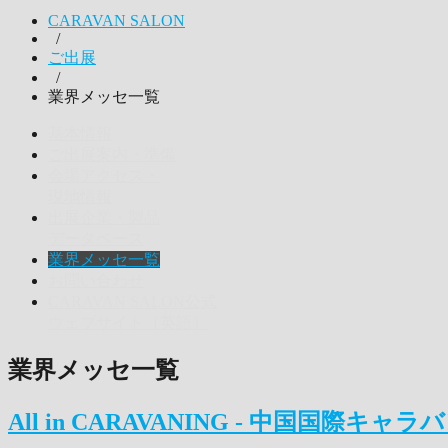
CARAVAN SALON
/
ご出展
/
業界メッセ一覧
基本情報
ご出展案内・準備
会場アクセス・
現地情報
出展企業・製品
データベース
業界メッセ一覧
お問い合わせ
CARAVAN SALON公式
ウェブサイト（英語）
業界メッセ一覧
All in CARAVANING - 中国国際