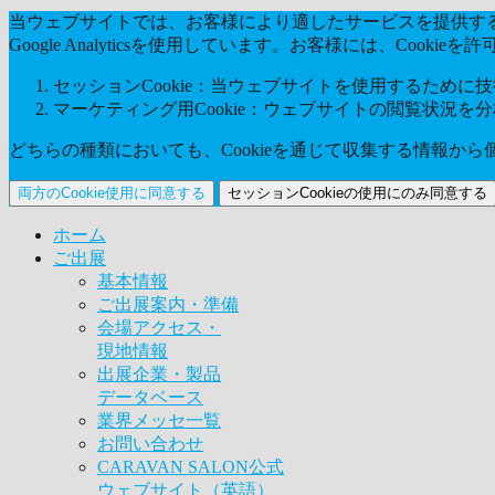
当ウェブサイトでは、お客様により適したサービスを提供するた
Google Analyticsを使用しています。お客様には、Coo
セッションCookie：当ウェブサイトを使用するために技術
マーケティング用Cookie：ウェブサイトの閲覧状況を
どちらの種類においても、Cookieを通じて収集する情報か
両方のCookie使用に同意する
セッションCookieの使用にのみ同意する
ホーム
ご出展
基本情報
ご出展案内・準備
会場アクセス・
現地情報
出展企業・製品
データベース
業界メッセ一覧
お問い合わせ
CARAVAN SALON公式
ウェブサイト（英語）