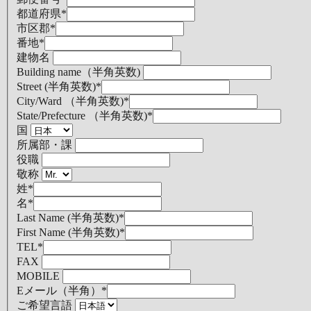
都道府県
*
市区郡
*
番地
*
建物名
Building name（半角英数)
Street (半角英数)
*
City/Ward （半角英数)
*
State/Prefecture （半角英数)
*
国
所属部・課
役職
敬称
姓
*
名
*
Last Name (半角英数)
*
First Name (半角英数)
*
TEL
*
FAX
MOBILE
Eメール（半角）
*
ご希望言語