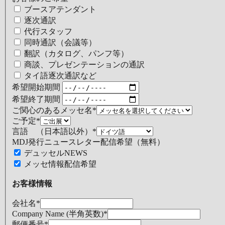
ブースアテンダント
逐次通訳
代行スタッフ
同時通訳（会議等）
翻訳（カタログ、パンフ等）
商談、プレゼンテーションの通訳
タイ語逐次通訳など
希望開始期間
希望終了期間
ご関心のあるメッセ名
*
ご予定
*
言語 （日本語以外）
*
MDJ発行ニュースレター配信希望（無料）
デュッセルNEWS
メッセ情報配信希望
お客様情報
会社名
*
Company Name (半角英数)
*
郵便番号
*