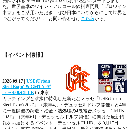
開催されるProWine Tokyo 2027のお申込がスタートしまし
た。世界基準のワイン・アルコール飲料専門展「プロワイン
東京」をご活用いただき、ぜひ日本にいながらにして世界と
つながってください！お問い合わせは
こちら
から。
【イベント情報】
2026.09.17 |
USE(Urban
Steel Expo) & GMTN デ
ュッセルCLUB
in 東京
カッティングと溶接に特化した新たなメッセ「USE(Urban
Steel Expo) 2027」（来年4月・デュッセルドルフ開催）と4年
に一度開催の鋳造・冶金・熱処理の4展複合メッセ「GMTN
2027」（来年6月・デュッセルドルフ開催）に向けた最新情
報をお届けするイベント「デュッセルCLUB」を9月17日
（木）に東京で開催します。当日は、最新の準備状況や見ど