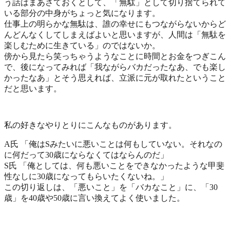
う話はまあさておくとして、「無駄」として切り捨てられて
いる部分の中身がちょっと気になります。
仕事上の明らかな無駄は、誰の幸せにもつながらないからど
んどんなくしてしまえばよいと思いますが、人間は「無駄を
楽しむために生きている」のではないか。
傍から見たら笑っちゃうようなことに時間とお金をつぎこん
で、後になってみれば「我ながらバカだったなあ、でも楽し
かったなあ」とそう思えれば、立派に元が取れたということ
だと思います。
私の好きなやりとりにこんなものがあります。
A氏 「俺はSみたいに悪いことは何もしていない。それなの
に何だって30歳にならなくてはならんのだ」
S氏 「俺としては、何も悪いことをできなかったような甲斐
性なしに30歳になってもらいたくないね。」
この切り返しは、「悪いこと」を「バカなこと」に、「30
歳」を40歳や50歳に言い換えてよく使いました。