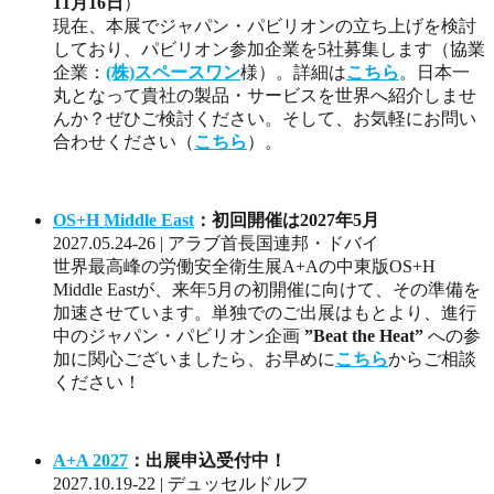
11月16日
）
現在、本展でジャパン・パビリオンの立ち上げを検討
しており、パビリオン参加企業を5社募集します（協業
企業：
(株)スペースワン
様）。詳細は
こちら
。日本一
丸となって貴社の製品・サービスを世界へ紹介しませ
んか？ぜひご検討ください。そして、お気軽にお問い
合わせください（
こちら
）。
OS+H Middle East
：初回開催は2027年5月
2027.05.24-26 | アラブ首長国連邦・ドバイ
世界最高峰の労働安全衛生展A+Aの中東版OS+H
Middle Eastが、来年5月の初開催に向けて、その準備を
加速させています。単独でのご出展はもとより、進行
中のジャパン・パビリオン企画
”Beat the Heat”
への参
加に関心ございましたら、お早めに
こちら
からご相談
ください！
A+A 2027
：出展申込受付中！
2027.10.19-22 | デュッセルドルフ