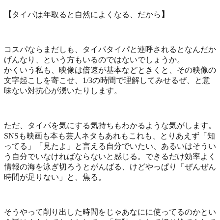
【
タイパは年取ると自然によくなる、だから
】
コスパならまだしも、タイパタイパと連呼されるとなんだか
げんなり、という方もいるのではないでしょうか。
かくいう私も、映像は倍速が基本などときくと、その映像の
文字起こしを寄こせ、1/3の時間で理解してみせるぜ、と意
味ない対抗心が湧いたりします。
ただ、タイパを気にする気持ちもわかるような気がします。
SNSも映画も本も芸人ネタもあれもこれも、とりあえず「知
ってる」「見たよ」と言える自分でいたい、あるいはそうい
う自分でいなければならないと感じる。できるだけ効率よく
情報の海を泳ぎ切ろうとがんばる、けどやっぱり「ぜんぜん
時間が足りない」と、焦る。
そうやって削り出した時間をじゃあなにに使ってるのかとい