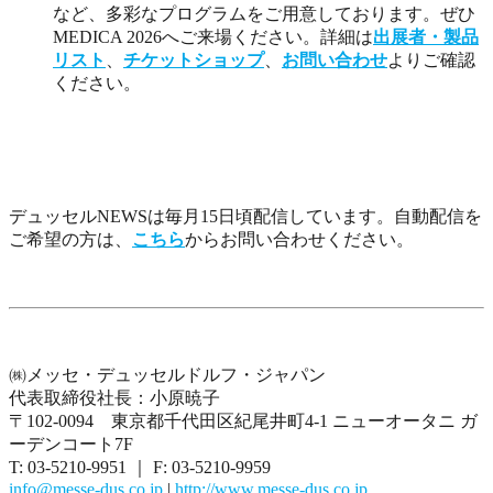
など、多彩なプログラムをご用意しております。ぜひ
MEDICA 2026へご来場ください。
詳細は
出展者・製品
リスト
、
チケットショップ
、
お問い合わせ
よりご確認
ください。
デュッセルNEWSは毎月15日頃配信しています。自動配信を
ご希望の方は、
こちら
からお問い合わせください。
㈱メッセ・デュッセルドルフ・ジャパン
代表取締役社長：小原暁子
〒102-0094 東京都千代田区紀尾井町4-1 ニューオータニ ガ
ーデンコート7F
T: 03-5210-9951 ｜ F: 03-5210-9959
info@messe-dus.co.jp
|
http://www.messe-dus.co.jp