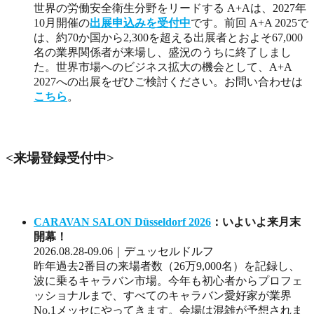
世界の労働安全衛生分野をリードする A+Aは、2027年
10月開催の
出展申込みを受付中
です。前回 A+A 2025で
は、約70か国から2,300を超える出展者とおよそ67,000
名の業界関係者が来場し、盛況のうちに終了しまし
た。世界市場へのビジネス拡大の機会として、A+A
2027への出展をぜひご検討ください。お問い合わせは
こちら
。
<来場登録受付中>
CARAVAN SALON Düsseldorf 2026
：いよいよ来月末
開幕！
2026.08.28-09.06｜デュッセルドルフ
昨年過去2番目の来場者数（26万9,000名）を記録し、
波に乗るキャラバン市場。今年も初心者からプロフェ
ッショナルまで、すべてのキャラバン愛好家が業界
No.1メッセにやってきます。会場は混雑が予想されま