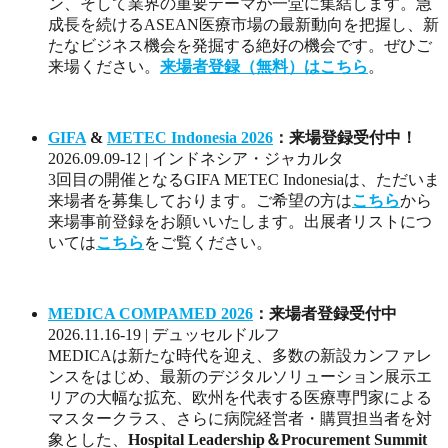
ン、そして業界の重要テーマが一堂に集結します。急
成長を続けるASEAN医療市場の最新動向を把握し、新
たなビジネス機会を発掘する絶好の機会です。ぜひご
来場ください。
来場者登録（無料）はこちら
。
GIFA
&
METEC Indonesia 2026
：来場登録受付中！
2026.09.09-12 | インドネシア・ジャカルタ
3回目の開催となるGIFA METEC Indonesiaは、ただいま
来場者を募集しております。ご希望の方は
こちら
から
来場事前登録をお願いいたします。出展者リストにつ
いては
こちら
をご覧ください。
MEDICA COMPAMED 2026
：来場者登録受付中
2026.11.16-19 | デュッセルドルフ
MEDICAは新たな時代を迎え、多数の新設カンファレ
ンスをはじめ、最新のデジタルソリューション展示エ
リアの大幅な拡充、欧州を代表する医療専門家による
マスタークラス、さらに病院経営者・購買担当者を対
象とした、
Hospital Leadership＆Procurement Summit