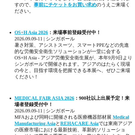
すので、
事前にチケットをお買い求め
のうえご来場く
ださい。
OS+H Asia 2026
：来場事前登録受付中！
2026.09.09-11 | シンガポール
暑さ対策、アシストスーツ、スマートPPEなどの先進
的な労働安全衛生ソリューションが一堂に会する
OS+H Asia - アジア労働安全衛生展が、本年9月9日より
シンガポールで開催されます。アジアのはたらく現場
の今と、目指す環境を把握できる本展へ、ぜひご来場
ください！
MEDICAL FAIR ASIA 2026
：900社以上出展予定！来
場者登録受付中！
2026.09.09-11 | シンガポール
MFAおよび同時に開催される医療機器部材展
Medical
Manufacturing Asia
と
REHACARE Asia
では東南アジア
の医療市場における最新技術、革新的ソリューショ