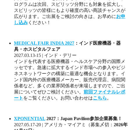
ログラムは次回、スピリッツ分野にも対象を拡大し、
スピリッツの皆様にもより確度の高い商談チャンスが
広がります。ご出展をご検討の向きは、お早めに
お申
し込み
ください！
MEDICAL FAIR INDIA 2027
：インド医療機器・器
具・ホスピタルフェア
2027.03.13-15 | インド・デリー
インドを代表する医療機器・ヘルスケア分野の国際メ
ッセです。急速に拡大するインド市場への参入やビジ
ネスネットワークの構築に最適な機会となります。イ
ンド国内外の医療機器メーカー、販売代理店、病院関
係者など、多くの業界関係者が来場しますので、ご出
展についてぜひご検討ください。
前回ファイナルレポ
ート
をご覧ください。お問い合わせは
こちら
。
XPONENTIAL
2027：Japan Pavilion参加企業募集！
2027.05.17-20 | アメリカ・マイアミ（募集〆切：
2026年