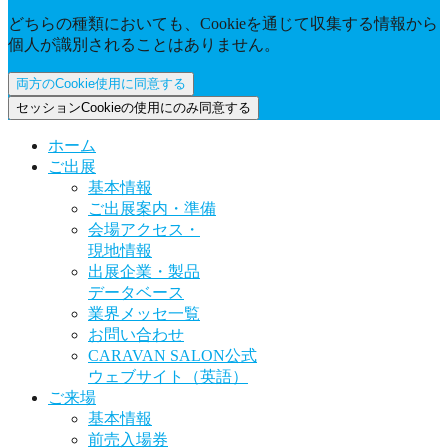
どちらの種類においても、Cookieを通じて収集する情報から
個人が識別されることはありません。
両方のCookie使用に同意する
セッションCookieの使用にのみ同意する
ホーム
ご出展
基本情報
ご出展案内・準備
会場アクセス・
現地情報
出展企業・製品
データベース
業界メッセ一覧
お問い合わせ
CARAVAN SALON公式
ウェブサイト（英語）
ご来場
基本情報
前売入場券